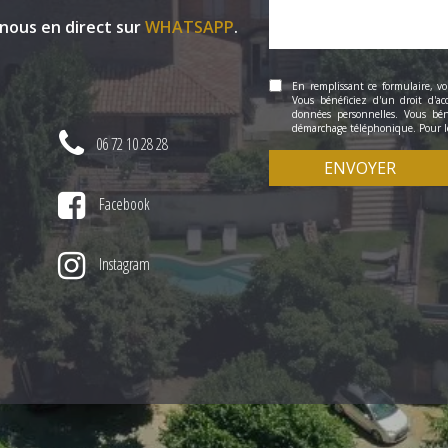
 nous en direct sur
WHATSAPP
.
En remplissant ce formulaire, vo
Vous bénéficiez d'un droit d'acc
données personnelles. Vous béné
démarchage téléphonique. Pour le
06 72 10 28 28
ENVOYER
Facebook
Instagram