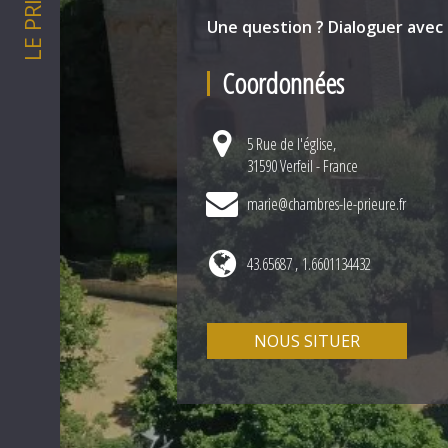
LE PRIEURE
Une question ? Dialoguer avec
Coordonnées
5 Rue de l'église,
31590 Verfeil - France
marie@chambres-le-prieure.fr
43.65687 , 1.6601134432
NOUS SITUER