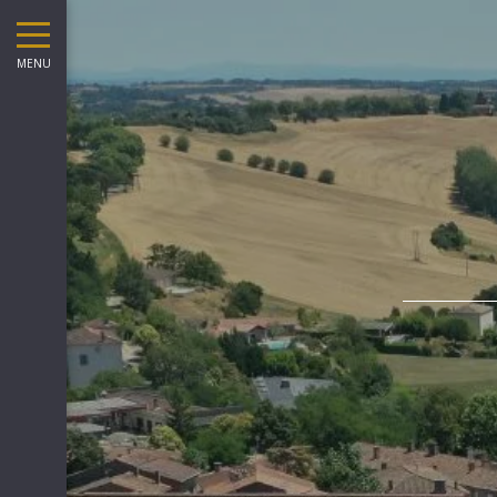
août
lun
mar
mer
jeu
ven
sam
dim
lun
mar
MENU
1
2
1
-
-
-
3
4
5
6
7
8
9
7
8
-
-
-
-
-
-
-
-
-
10
11
12
13
14
15
16
14
15
-
-
-
-
-
-
-
-
-
17
18
19
20
21
22
23
21
22
-
-
-
-
-
-
-
-
-
24
25
26
27
28
29
30
28
29
-
-
-
-
-
-
-
-
-
31
-