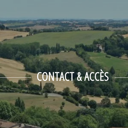
septembre
mer
jeu
ven
sam
dim
2
3
4
5
6
-
-
-
-
-
9
10
11
12
13
-
-
-
-
-
16
17
18
19
20
-
-
-
-
-
23
24
25
26
27
-
-
-
-
-
CONTACT & ACCÈS
30
-
A partir de
-
Site Officiel
Meilleur tarif garanti